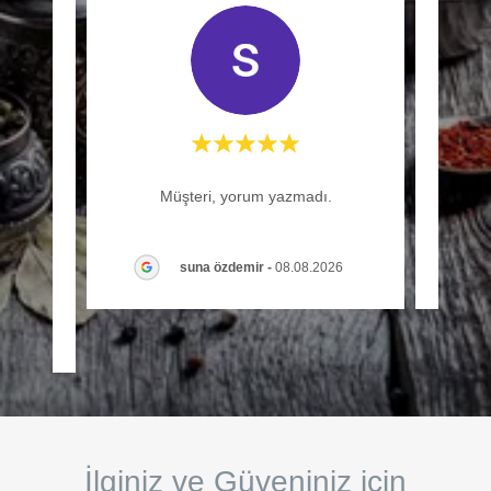
lovely
Müşteri, yorum yazmadı.
asant
 Att
..."
suna özdemir
-
08.08.2026
2026
İlginiz ve Güveniniz için