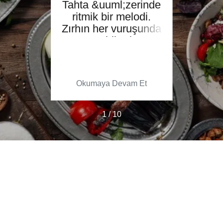
Tahta &uuml;zerinde
Mutf
ritmik bir melodi.
se
6
Zırhın her vuruşunda
nın
taze biberin,
&
tada
sarımsağın ve
&oum
ş bir
domatesin
malze
e...
kokusu&hellip;
bir 
 Et
Okumaya Devam Et
Ok
1 / 10