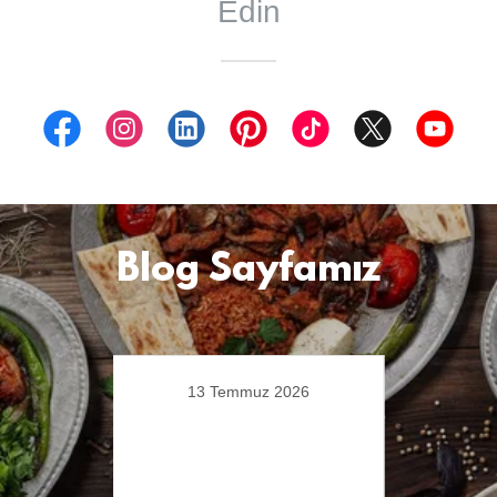
Edin
Blog Sayfamız
13 Temmuz 2026
1