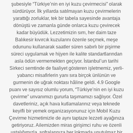
şubesiyle “Türkiye’nin en iyi kuzu çevirmecisi” olarak
sürdürüyor. İlk yıllarda satılmayan kuzu çevirmelerin
yarattığı zorluklar, tek bir tabela sayesinde avantaja
dönüştü ve zamanla günde onlarca kuzu çevirecek
kadar büyüdük. Lezzetimizin sırrı, her daim taze
Balıkesir kıvırcık kuzularını özenle seçmek, meşe
odununu kullanarak saatler süren sabırlı bir pişirme
süreci uygulamak ve hijyen ile kalite standartlarından
asla ödün vermemekten geçiyor. İstanbul’un tarihi
Sirkeci semtinde de faaliyet gösteren işletmemiz, yerli-
yabancı misafirlerin yanı sıra birçok ünlünün ve
gurmenin de uğrak noktası hâline geldi. 4.9 Google
puanı ve sayısız olumlu yorum, “Türkiye’nin en iyi kuzu
çevirme” unvanımızı gururla taşımamızı sağlıyor. Özel
davetleriniz, açık hava kutlamalarınız veya teknede
keyifli bir yemek organizasyonunuz için Mobil Kuzu
Çevirme hizmetimizle de aynı taptaze lezzeti ayağınıza
getiriyoruz. Ailemizden miras girişimci ruhu ve özenli
ustalığımızla, sofralarınıza her lokmada unutulmaz bir