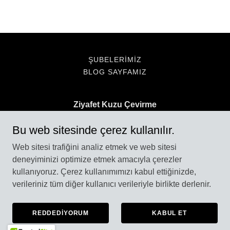
ŞUBELERIMIZ
BLOG SAYFAMIZ
Ziyafet Kuzu Çevirme
Hoca Paşa, Hüdavendigar Cd. No:23A, Fatih/
Bu web sitesinde çerez kullanılır.
İstanbul
Web sitesi trafiğini analiz etmek ve web sitesi
+905308491545
deneyiminizi optimize etmek amacıyla çerezler
kullanıyoruz. Çerez kullanımımızı kabul ettiğinizde,
verileriniz tüm diğer kullanıcı verileriyle birlikte derlenir.
Telif Hakkı © 2026 Ziyafet Kuzu Çevirme - Tüm Hakları
Saklıdır.
Developed by Dream Up
REDDEDIYORUM
KABUL ET